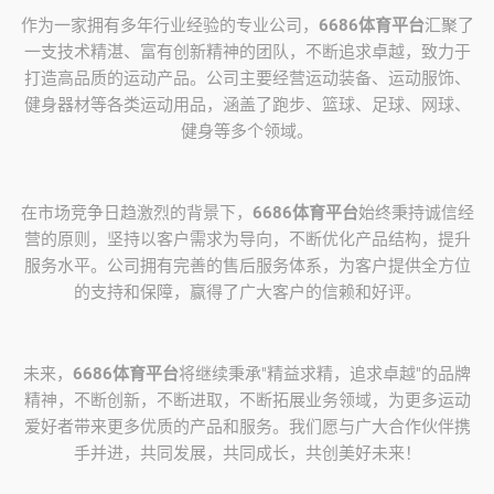
作为一家拥有多年行业经验的专业公司，
6686体育平台
汇聚了
一支技术精湛、富有创新精神的团队，不断追求卓越，致力于
打造高品质的运动产品。公司主要经营运动装备、运动服饰、
健身器材等各类运动用品，涵盖了跑步、篮球、足球、网球、
健身等多个领域。
在市场竞争日趋激烈的背景下，
6686体育平台
始终秉持诚信经
营的原则，坚持以客户需求为导向，不断优化产品结构，提升
服务水平。公司拥有完善的售后服务体系，为客户提供全方位
的支持和保障，赢得了广大客户的信赖和好评。
未来，
6686体育平台
将继续秉承"精益求精，追求卓越"的品牌
精神，不断创新，不断进取，不断拓展业务领域，为更多运动
爱好者带来更多优质的产品和服务。我们愿与广大合作伙伴携
手并进，共同发展，共同成长，共创美好未来！