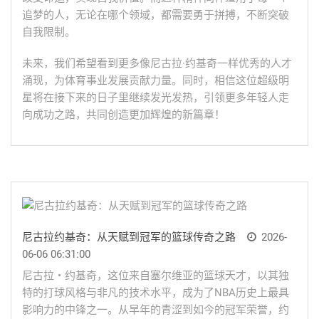
追梦的人，无论在哪个领域，都需要勇于拼搏，不断突破
自我限制。
未来，我们希望看到更多像尼古拉·约基奇一样优秀的人才
涌现，为体育事业发展贡献力量。同时，相信这位超级明
星将在接下来的日子里继续发光发热，引领更多年轻人走
向成功之路，共同创造更加辉煌的新篇章！
尼古拉约基奇：从天赋到冠军的篮球传奇之路
2026-
06-06 06:31:00
尼古拉・约基奇，这位来自塞尔维亚的篮球天才，以其独
特的打球风格与非凡的技术水平，成为了NBA历史上最具
影响力的中锋之一。从早年的青涩到如今的冠军荣誉，约