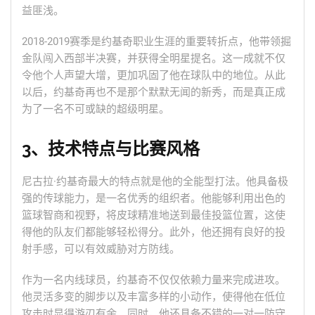
益匪浅。
2018-2019赛季是约基奇职业生涯的重要转折点，他带领掘
金队闯入西部半决赛，并获得全明星提名。这一成就不仅
令他个人声望大增，更加巩固了他在球队中的地位。从此
以后，约基奇再也不是那个默默无闻的新秀，而是真正成
为了一名不可或缺的超级明星。
3、技术特点与比赛风格
尼古拉·约基奇最大的特点就是他的全能型打法。他具备极
强的传球能力，是一名优秀的组织者。他能够利用出色的
篮球智商和视野，将皮球精准地送到最佳投篮位置，这使
得他的队友们都能够轻松得分。此外，他还拥有良好的投
射手感，可以有效威胁对方防线。
作为一名内线球员，约基奇不仅仅依赖力量来完成进攻。
他灵活多变的脚步以及丰富多样的小动作，使得他在低位
攻击时显得游刃有余。同时，他还具备不错的一对一防守