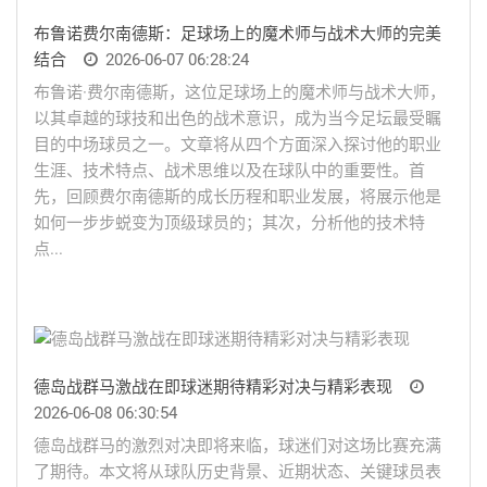
布鲁诺费尔南德斯：足球场上的魔术师与战术大师的完美
结合
2026-06-07 06:28:24
布鲁诺·费尔南德斯，这位足球场上的魔术师与战术大师，
以其卓越的球技和出色的战术意识，成为当今足坛最受瞩
目的中场球员之一。文章将从四个方面深入探讨他的职业
生涯、技术特点、战术思维以及在球队中的重要性。首
先，回顾费尔南德斯的成长历程和职业发展，将展示他是
如何一步步蜕变为顶级球员的；其次，分析他的技术特
点...
德岛战群马激战在即球迷期待精彩对决与精彩表现
2026-06-08 06:30:54
德岛战群马的激烈对决即将来临，球迷们对这场比赛充满
了期待。本文将从球队历史背景、近期状态、关键球员表