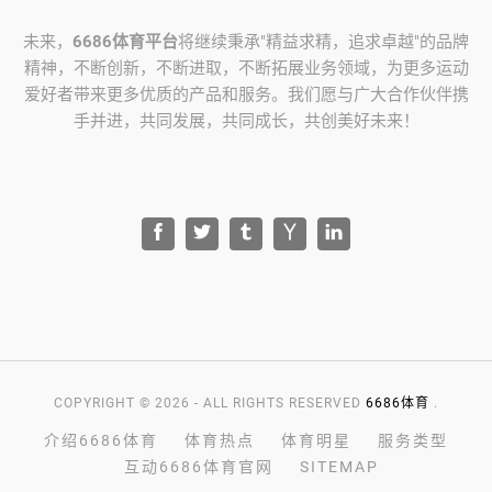
未来，
6686体育平台
将继续秉承"精益求精，追求卓越"的品牌
精神，不断创新，不断进取，不断拓展业务领域，为更多运动
爱好者带来更多优质的产品和服务。我们愿与广大合作伙伴携
手并进，共同发展，共同成长，共创美好未来！
COPYRIGHT © 2026 - ALL RIGHTS RESERVED
6686体育
.
介绍6686体育
体育热点
体育明星
服务类型
互动6686体育官网
SITEMAP