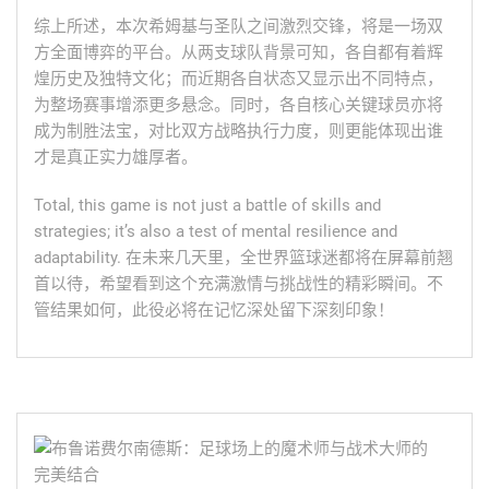
综上所述，本次希姆基与圣队之间激烈交锋，将是一场双
方全面博弈的平台。从两支球队背景可知，各自都有着辉
煌历史及独特文化；而近期各自状态又显示出不同特点，
为整场赛事增添更多悬念。同时，各自核心关键球员亦将
成为制胜法宝，对比双方战略执行力度，则更能体现出谁
才是真正实力雄厚者。
Total, this game is not just a battle of skills and
strategies; it’s also a test of mental resilience and
adaptability. 在未来几天里，全世界篮球迷都将在屏幕前翘
首以待，希望看到这个充满激情与挑战性的精彩瞬间。不
管结果如何，此役必将在记忆深处留下深刻印象！