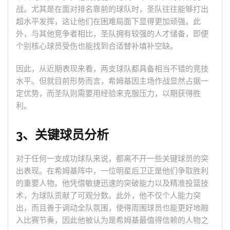
战。尤其是在面对排名靠前的球队时，圣队往往能够打出
超水平发挥，这让他们在困难局面下显得更加顽强。此
外，与其他竞争者相比，圣队拥有较强的人才储备，即便
个别核心球员受伤也能找到合适替补填补空缺。
因此，从近期表现来看，两支球队都具备相当不错的竞技
水平。但就目前形势而言，希姆基因主场作战显然占据一
定优势，而圣队则需要用经验来克服压力，以期获得胜
利。
3、关键球员分析
对于任何一支成功球队来说，都离不开一些关键球员的突
出表现。在希姆基阵中，一位明星后卫正是他们争取胜利
的重要人物。他凭借敏捷迅速的突破能力以及精准投篮技
术，为球队贡献了可观分数。此外，他不仅个人能力突
出，而且善于调动全队氛围，使得周围球员也能更好地融
入比赛节奏，因此他被认为是希姆基最值得信赖的人物之