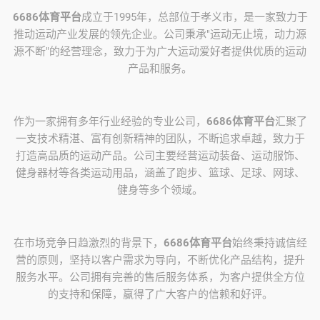
6686体育平台
成立于1995年，总部位于孝义市，是一家致力于
推动运动产业发展的领先企业。公司秉承"运动无止境，动力源
源不断"的经营理念，致力于为广大运动爱好者提供优质的运动
产品和服务。
作为一家拥有多年行业经验的专业公司，
6686体育平台
汇聚了
一支技术精湛、富有创新精神的团队，不断追求卓越，致力于
打造高品质的运动产品。公司主要经营运动装备、运动服饰、
健身器材等各类运动用品，涵盖了跑步、篮球、足球、网球、
健身等多个领域。
在市场竞争日趋激烈的背景下，
6686体育平台
始终秉持诚信经
营的原则，坚持以客户需求为导向，不断优化产品结构，提升
服务水平。公司拥有完善的售后服务体系，为客户提供全方位
的支持和保障，赢得了广大客户的信赖和好评。