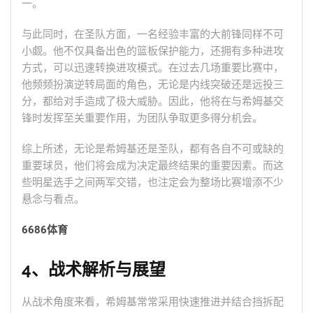
一。
与此同时，在圣队方面，一名经验丰富的大前锋同样不可
小觑。他不仅具备出色的篮板保护能力，还拥有多种进攻
方式，可以迅速转换进攻模式。在过去几场重要比赛中，
他频频扮演逆转局面的角色，无论是内线突破还是远投三
分，都给对手造成了极大威胁。因此，他将在与希姆基交
锋时发挥至关重要作用，为团队争取更多得分机会。
综上所述，无论是希姆基还是圣队，都有各自不可或缺的
重要球员，他们将会成为决定最终结果的重要因素。而这
些明星选手之间两军交错，也注定会为整场比赛增添不少
悬念与看点。
6686体育
4、战术解析与展望
从战术角度来看，希姆基常常采用快速推进并结合挡拆配