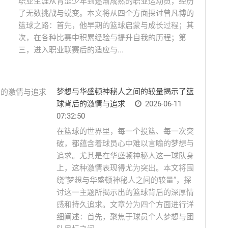
职业生涯从青涩少年到逐渐成熟的职业运动员，经历
了无数挑战与蜕变。本文将从四个方面探讨曾凡博的
篮球之路：首先，他早期的篮球启蒙与成长过程；其
次，在各种比赛中积累经验与提升自我的历程；第
三，进入职业联赛后的适应与...
梦想与华盛顿神秘人之间的较量揭示了篮
球背后的激情与追求
2026-06-11
07:32:50
在篮球的世界里，每一个投篮、每一次突
破，都蕴含着球员心中难以言喻的梦想与
追求。尤其是在华盛顿神秘人这一球队身
上，这种激情表现得尤为突出。本文将围
绕“梦想与华盛顿神秘人之间的较量”，探
讨这一主题所揭示出的篮球背后的深厚情
感和持久追求。文章分为四个方面进行详
细阐述：首先，聚焦于球员个人梦想与团