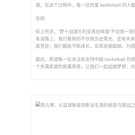
潮。在这个过程中，每一位热爱 basketball
总结：
综上所述，“梦十战澳大利亚再创辉煌”不仅是一
条道路上，我们看到的不仅是历史荣光，还有未来
度竞技，我们都能不断成长，实现自我超越，为国
最后，希望每一位关注和支持中国 basketbal
个充满希望的新篇章里，让我们一起追随梦想，共