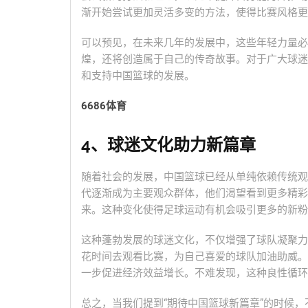
渐开始尝试更加灵活多变的方法，使得比赛风格更
可以预见，在未来几年的发展中，这些年轻力量必
煌，还将创造属于自己的传奇故事。对于广大球迷
和支持中国篮球的发展。
6686体育
4、球迷文化助力新篇章
随着社会的发展，中国篮球已经从单纯依赖传统观
代逐渐成为主要观众群体，他们渴望看到更多精彩
来。这种变化使得足球运动有机会吸引更多的新粉
这种蓬勃发展的球迷文化，不仅增强了球队凝聚力
花时间去观看比赛，为自己喜爱的球队加油助威。
一步促进经济效益增长。不难发现，这种良性循环
总之，当我们提到“期待中国篮球新篇章”的时候