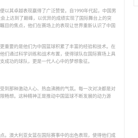
便以其卓越表现赢得了广泛赞誉。自1990年代起，中国男
奥运会上达到了巅峰，以优异的成绩实现了国际舞台上的突
瞩目的焦点，他们在赛场上的表现让世界重新认识了中国
更重要的是他们为中国篮球积累了丰富的经验和技术。在
他们通过科学训练和战术布置，使得球队在国际赛场上具
支成功的球队，更是一代人心中的梦想象征。
受到那种激动人心、热血沸腾的气氛。每一次对决都是对
限畅想。这种精神正是推动中国篮球不断发展的动力源
点。澳大利亚女篮在国际赛事中的出色表现，使得他们成