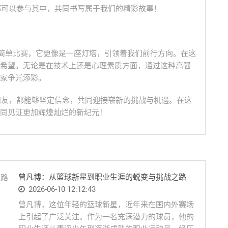
 的人都可以参与其中，共同书写属于我们的精彩故事！
场简单比赛，它更像是一座灯塔，引领着我们前行方向。在这
希望。无论是在技术上还是心理素质方面，通过这种高强
家争光添彩。
l 的朋友，都能够坚定信念，共同迎接崭新的挑战与机遇。在这
同见证更加辉煌灿烂的新纪元！
曾凡博：从篮球新星到职业生涯的蜕变与挑战之路
2026-06-10 12:12:43
曾凡博，这位年轻的篮球新星，近年来在国内外赛场
上引起了广泛关注。作为一名充满潜力的球员，他的