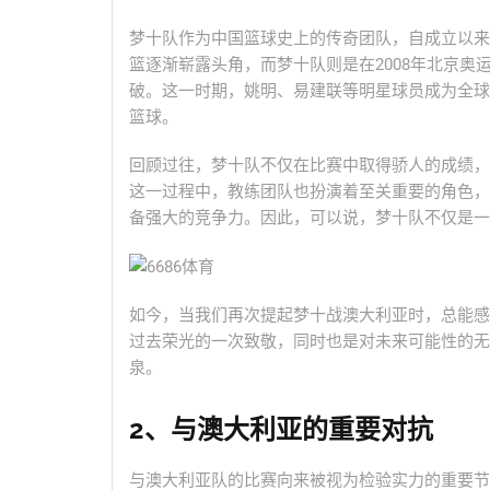
梦十队作为中国篮球史上的传奇团队，自成立以来
篮逐渐崭露头角，而梦十队则是在2008年北京
破。这一时期，姚明、易建联等明星球员成为全球
篮球。
回顾过往，梦十队不仅在比赛中取得骄人的成绩，
这一过程中，教练团队也扮演着至关重要的角色，
备强大的竞争力。因此，可以说，梦十队不仅是一
如今，当我们再次提起梦十战澳大利亚时，总能感
过去荣光的一次致敬，同时也是对未来可能性的无
泉。
2、与澳大利亚的重要对抗
与澳大利亚队的比赛向来被视为检验实力的重要节