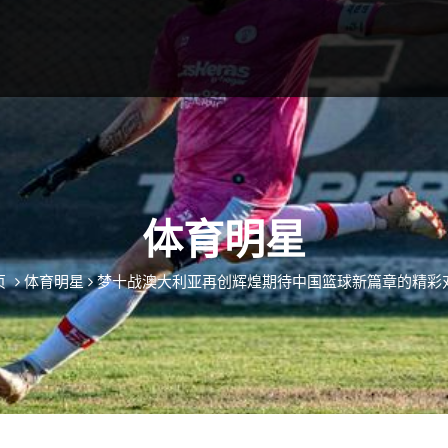
体育明星
页
体育明星
梦十战澳大利亚再创辉煌期待中国篮球新篇章的精彩