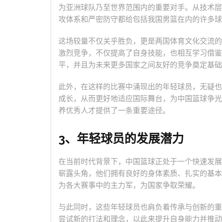
为亚洲球队乃至世界范围内的重要对手。从技术层
攻体系和严密防守都给包括我国男篮在内的许多球
这场较量不仅关乎胜负，更是两国体育文化交流的
激烈竞争，不仅提高了自身技能，也相互学习借鉴
平，并且为未来更多国家之间友好的竞争奠定基础
此外，在这样的比赛中涌现出的年轻球员，无疑也
成长，从而更好地适应国际舞台，为中国篮球争光
养优秀人才提供了一条重要途径。
3、年轻球员的发展潜力
在当前时代背景下，中国篮球正处于一个快速发展
崭露头角，他们拥有良好的身体素质、扎实的基本
为各大赛事中的主力军，为国家争取荣耀。
与此同时，这些年轻球员也肩负着传承与创新的重
尝试新的打法和理念，以此来提升自身能力并推动