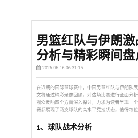
男篮红队与伊朗激
分析与精彩瞬间盘
2026-06-16 06:31:15
在近期的国际篮球赛中，中国男篮红队与伊朗队展
文将通过精彩录像回顾，对这场比赛进行全面分析
观众反响四个方面深入探讨，力求为读者呈现一个
赛都展现了两支球队的高水平竞技状态，值得每位
1、球队战术分析