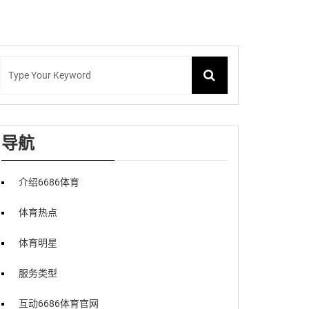
导航
介绍6686体育
体育热点
体育明星
服务类型
互动6686体育官网