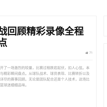
战回顾精彩录像全程
点
71
开了一场激烈的较量，比赛过程跌宕起伏，扣人心弦。本
与精彩瞬间盘点。从球队战术、球员表现、比赛转折以及
详尽的赛事回顾。无论是团队配合还是个人技术，这场比
篮球迷细细品味。