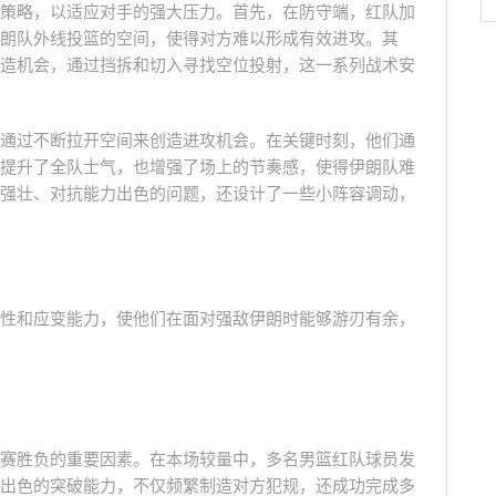
策略，以适应对手的强大压力。首先，在防守端，红队加
朗队外线投篮的空间，使得对方难以形成有效进攻。其
造机会，通过挡拆和切入寻找空位投射，这一系列战术安
通过不断拉开空间来创造进攻机会。在关键时刻，他们通
提升了全队士气，也增强了场上的节奏感，使得伊朗队难
强壮、对抗能力出色的问题，还设计了一些小阵容调动，
性和应变能力，使他们在面对强敌伊朗时能够游刃有余，
赛胜负的重要因素。在本场较量中，多名男篮红队球员发
出色的突破能力，不仅频繁制造对方犯规，还成功完成多