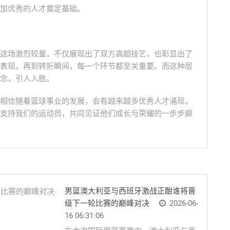
加优秀的人才奠定基础。
这场激烈较量，不仅展现出了双方高超技艺，也彰显出了
表现，再到转折瞬间，每一个环节都至关重要。而这种层
念，引人入胜。
相信随着篮球事业的发展，会有越来越多优秀人才涌现，
支持我们的运动员，共同见证他们成长与荣耀的一步步脚
男篮澳大利亚与西班牙激战正酣谁将晋
级下一轮比赛的巅峰对决
2026-06-
16 06:31:06