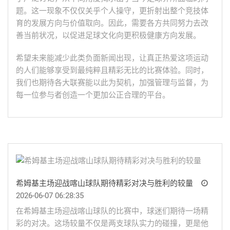
题。这一现象不仅仅关乎个人操守，更折射出整个竞技体
育的发展方向与价值取向。因此，需要各方共同努力去改
善当前状况，以促进足球文化向更积极健康方向发展。
希望未来能减少此类负面新闻出现，让真正热爱这项运动
的人们能够享受到最纯粹且精彩无比的比赛体验。同时，
我们也期待各大联赛能以此为契机，加强管理与监督，为
每一位参与者创造一个更加公正合理的平台。
希姆基主场迎战喀山球队期待精彩对决与胜利的较量
2026-06-07 06:28:35
在希姆基主场迎战喀山球队的比赛中，球迷们期待一场精
彩的对决。这场较量不仅是两支球队实力的碰撞，更是他