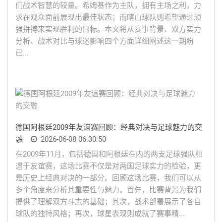
们战术智慧的较量。希姆基作为主队，拥有主场之利，力
求在观众面前展现出最佳状态；而喀山球队则希望通过顽
强拼搏来实现胜利的目标。本文将从赛事背景、双方实力
分析、战术对比与球迷影响四个方面详细阐述这一期盼
已...
德国阿根廷2009年友谊赛回顾：经典对决与足球魅力的交
融
2026-06-08 06:30:50
在2009年11月，包括德国和阿根廷在内的两支足球强队相
遇于友谊赛，这场比赛不仅是对两国足球实力的检验，更
是历史上经典对决的一部分。回顾这场比赛，我们可以从
多个角度来分析其重要性与魅力。首先，比赛背景为我们
提供了理解双方斗志的基础；其次，战术部署展示了各自
球队的独特风格；再次，球星表现则成就了赛事精...