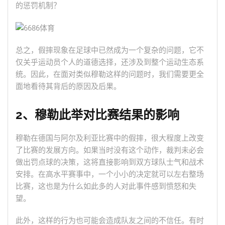
的惩罚机制？
总之，假摔现象在足球中已然成为一个复杂的问题，它不
仅关乎运动员个人的道德选择，还涉及到整个运动生态系
统。因此，在面对类似穆勒这样的问题时，我们需要更全
面地看待其背后的原因及后果。
2、穆勒此举对比赛结果的影响
穆勒在德国与阿尔及利亚比赛中的假摔，很大程度上改变
了比赛的发展方向。如果当时没有这个动作，裁判未必会
做出罚点球的决策，这将直接影响到双方球队士气和战术
安排。在高水平赛事中，一个小小的决定就可以左右整场
比赛，这也是为什么如此多的人对此事件感到愤怒和失
望。
此外，这样的行为也可能会造成队友之间的不信任。有时