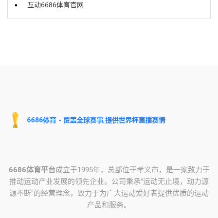
互动6686体育官网
6686体育平台
成立于1995年，总部位于孝义市，是一家致力于
推动运动产业发展的领先企业。公司秉承"运动无止境，动力源
源不断"的经营理念，致力于为广大运动爱好者提供优质的运动
产品和服务。