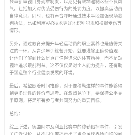
会重新审视自身规章制度，以期更有效地遏制这些不良风
气。包括加大对伪装受伤行为的处罚力度，以提高运动员
自律意识。同时，也有声音呼吁通过技术手段加强现场裁
判执法，比如利用VAR技术更好地识别犯规和模拟受伤等
情形。
另外，通过教育来提升年轻运动员的职业素养也是值得关
注的一环。从青少年训练营开始，就要灌输正确价值观，
让他们了解到什么是真正值得追求的体育精神，而不是短
视地追求眼前利益。这不仅仅是对个人能力提升，还有助
于塑造整个行业健康发展的环境。
最后，希望随着时间推移，对于像穆勒这样的事件能够得
到更多理性的评价与思考。在激烈竞争下，要保持公平竞
争原则，将是所有参与者共同努力的重要目标。
总结：
综上所述，德国阿尔及利亚比赛中的穆勒假摔事件，引发
了广泛讨论，从不同角度揭示出了当今足球界所面临的问