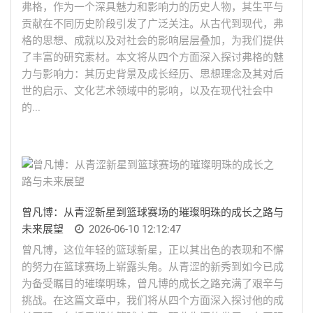
弗格，作为一个深具魅力和影响力的历史人物，其生平与
贡献在不同历史阶段引发了广泛关注。从古代到现代，弗
格的思想、成就以及对社会的影响层层叠加，为我们提供
了丰富的研究素材。本文将从四个方面深入探讨弗格的魅
力与影响力：其历史背景及成长经历、思想理念及其对后
世的启示、文化艺术领域中的影响，以及在现代社会中
的...
曾凡博：从青涩新星到篮球赛场的璀璨明珠的成长之路与
未来展望
2026-06-10 12:12:47
曾凡博，这位年轻的篮球新星，正以其出色的表现和不懈
的努力在篮球赛场上崭露头角。从青涩的新秀到如今已成
为备受瞩目的璀璨明珠，曾凡博的成长之路充满了艰辛与
挑战。在这篇文章中，我们将从四个方面深入探讨他的成