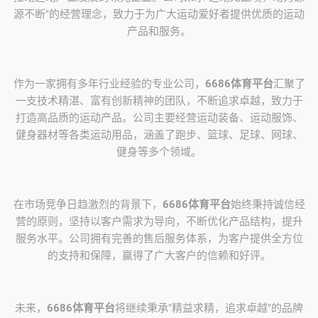
源不断"的经营理念，致力于为广大运动爱好者提供优质的运动
产品和服务。
作为一家拥有多年行业经验的专业公司，
6686体育平台
汇聚了
一支技术精湛、富有创新精神的团队，不断追求卓越，致力于
打造高品质的运动产品。公司主要经营运动装备、运动服饰、
健身器材等各类运动用品，涵盖了跑步、篮球、足球、网球、
健身等多个领域。
在市场竞争日趋激烈的背景下，
6686体育平台
始终秉持诚信经
营的原则，坚持以客户需求为导向，不断优化产品结构，提升
服务水平。公司拥有完善的售后服务体系，为客户提供全方位
的支持和保障，赢得了广大客户的信赖和好评。
未来，
6686体育平台
将继续秉承"精益求精，追求卓越"的品牌