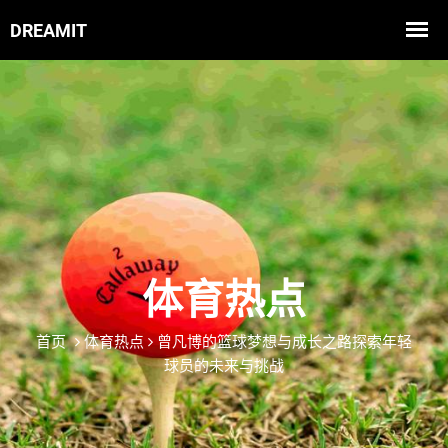
体育热点
首页
体育热点
曾凡博的篮球梦想与成长之路探索年轻
球员的未来与挑战