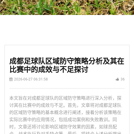
成都足球队区域防守策略分析及其在
比赛中的成效与不足探讨
2026-06-27 06:31:58
36
本文旨在对成都足球队的区域防守策略进行深入分析，探
讨其在比赛中的成效与不足。首先，文章将对成都足球队
的区域防守策略的基本概念进行阐述，接着分析该策略在
实际比赛中的应用情况，包括成功案例和失败教训。同
时，文章还将讨论影响区域防守效果的因素，如球员配