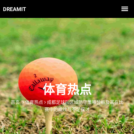
体育热点
首页
体育热点
成都足球队区域防守策略分析及其在比
赛中的成效与不足探讨