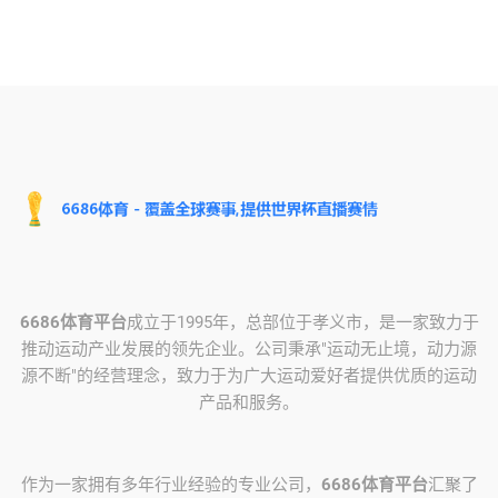
6686体育平台
成立于1995年，总部位于孝义市，是一家致力于
推动运动产业发展的领先企业。公司秉承"运动无止境，动力源
源不断"的经营理念，致力于为广大运动爱好者提供优质的运动
产品和服务。
作为一家拥有多年行业经验的专业公司，
6686体育平台
汇聚了