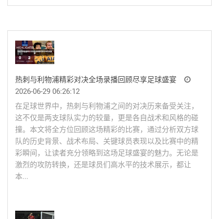
热刺与利物浦精彩对决全场录播回顾尽享足球盛宴
2026-06-29 06:26:12
在足球世界中，热刺与利物浦之间的对决历来备受关注，
这不仅是两支球队实力的较量，更是各自战术和风格的碰
撞。本文将全方位回顾这场精彩的比赛，通过分析双方球
队的历史背景、战术布局、关键球员表现以及比赛中的精
彩瞬间，让读者充分领略到这场足球盛宴的魅力。无论是
激烈的攻防转换，还是球员们高水平的技术展示，都让
本...