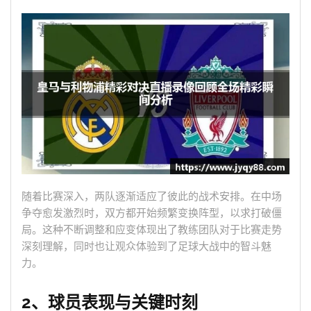
随着比赛深入，两队逐渐适应了彼此的战术安排。在中场
争夺愈发激烈时，双方都开始频繁变换阵型，以求打破僵
局。这种不断调整和应变体现出了教练团队对于比赛走势
深刻理解，同时也让观众体验到了足球大战中的智斗魅
力。
2、球员表现与关键时刻