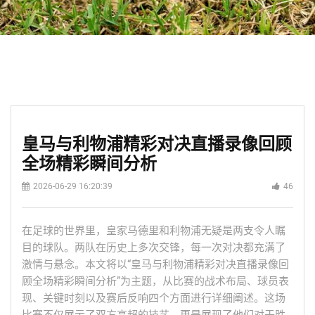
皇马与利物浦精彩对决直播录像回顾
全场精彩瞬间分析
2026-06-29 16:20:39
46
在足球的世界里，皇家马德里和利物浦无疑是两支令人瞩
目的球队。两队在历史上多次交锋，每一次对决都充满了
激情与悬念。本文将以“皇马与利物浦精彩对决直播录像回
顾全场精彩瞬间分析”为主题，从比赛的战术布局、球员表
现、关键时刻以及赛后反响四个方面进行详细阐述。这场