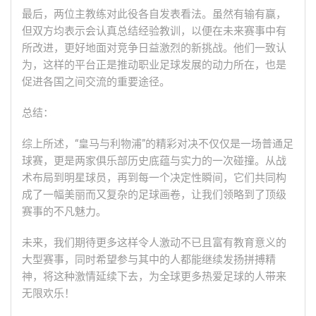
最后，两位主教练对此役各自发表看法。虽然有输有赢，
但双方均表示会认真总结经验教训，以便在未来赛事中有
所改进，更好地面对竞争日益激烈的新挑战。他们一致认
为，这样的平台正是推动职业足球发展的动力所在，也是
促进各国之间交流的重要途径。
总结：
综上所述，“皇马与利物浦”的精彩对决不仅仅是一场普通足
球赛，更是两家俱乐部历史底蕴与实力的一次碰撞。从战
术布局到明星球员，再到每一个决定性瞬间，它们共同构
成了一幅美丽而又复杂的足球画卷，让我们领略到了顶级
赛事的不凡魅力。
未来，我们期待更多这样令人激动不已且富有教育意义的
大型赛事，同时希望参与其中的人都能继续发扬拼搏精
神，将这种激情延续下去，为全球更多热爱足球的人带来
无限欢乐！